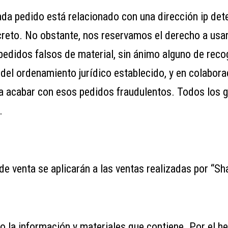
ada pedido está relacionado con una dirección ip det
ncreto. No obstante, nos reservamos el derecho a us
pedidos falsos de material, sin ánimo alguno de recog
 del ordenamiento jurí­dico establecido, y en colabora
 acabar con esos pedidos fraudulentos. Todos los g
.
e venta se aplicarán a las ventas realizadas por “Sh
o la información y materiales que contiene. Por el h